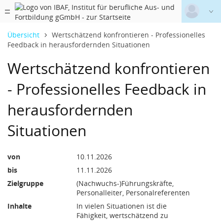
Datentabelle mit 1 Zeilen und 20 Spalten
(10. November 2026)
(11. November 2026)
09:00 - 16:30 U
09:00 - 16:30 U
9. November bis 10. November 2026
Bildungsurlaub
Deutsch
|
Englisch
Übersicht
Wertschätzend konfrontieren - Professionelles
Feedback in herausfordernden Situationen
Login
Tik-Kita
Wertschätzend konfrontieren
Versionsnummer: 2026.2.05.64048
- Professionelles Feedback in
TiK-Schule
herausfordernden
Situationen
10.11.2026, 00:00:00 Koordinierte Weltzeit
11.11.2026, 00:00:00 Koordinierte Weltzeit
von
10.11.2026
bis
11.11.2026
Zielgruppe
(Nachwuchs-)Führungskräfte,
Personalleiter, Personalreferenten
Inhalte
In vielen Situationen ist die
Fähigkeit, wertschätzend zu