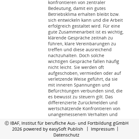
konfrontieren von zentraler
Bedeutung, damit ein gutes
Betriebsklima erhalten bleibt bzw.
sich entwickeln kann und die Arbeit
erfolgreich gestaltet wird. Für eine
gute Zusammenarbeit ist es wichtig,
klärende Gespräche zeitnah zu
führen, klare Vereinbarungen zu
treffen und diese ausreichend
nachzuhalten. Doch solche
wichtigen Gespräche fallen häufig
nicht leicht. Sie werden oft
aufgeschoben, vermieden oder auf
verletzende Weise geführt, da sie
mit inneren Spannungen und
Befürchtungen verbunden sind, die
es bewusst zu steuern gilt. Das
differenzierte Zurückmelden und
wertschätzende Konfrontieren von
unangemessenem Verhalten und
Fehlleistungen ist eine
Ⓒ IBAF, Institut für berufliche Aus- und Fortbildung gGmbH
Königsdisziplin in der
2026 powered by
easySoft Publish
Impressum
Personalführung, die gelernt und
Datenschutz
geübt sein will.