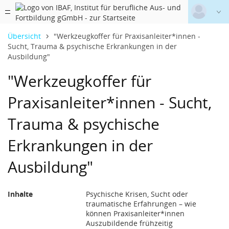
Datentabelle mit 1 Zeilen und 16 Spalten
Menügruppe
Weiterbildung
Ausbildung
Projekt & Innovation &
(3. Dezember 2026)
08:15 - 15:15 U
2. Dezember 2026 08:15 bis 15:15 Uhr
Bildungsurlaub
Deutsch
|
Englisch
Übersicht
"Werkzeugkoffer für Praxisanleiter*innen -
Sucht, Trauma & psychische Erkrankungen in der
Login
Ausbildung"
Bildungsurlaub
Versionsnummer: 2026.2.05.64048
"Werkzeugkoffer für
Tik-Kita
Praxisanleiter*innen - Sucht,
Trauma & psychische
TiK-Schule
Erkrankungen in der
Ausbildung"
Inhalte
Psychische Krisen, Sucht oder
traumatische Erfahrungen – wie
können Praxisanleiter*innen
Auszubildende frühzeitig