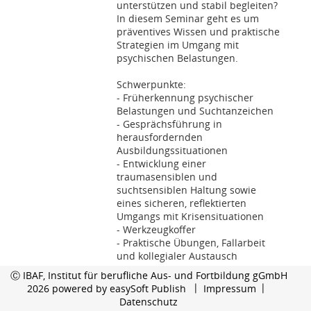
unterstützen und stabil begleiten?
In diesem Seminar geht es um
präventives Wissen und praktische
Strategien im Umgang mit
psychischen Belastungen.
Schwerpunkte:
- Früherkennung psychischer
Belastungen und Suchtanzeichen
- Gesprächsführung in
herausfordernden
Ausbildungssituationen
- Entwicklung einer
traumasensiblen und
suchtsensiblen Haltung sowie
eines sicheren, reflektierten
Umgangs mit Krisensituationen
- Werkzeugkoffer
- Praktische Übungen, Fallarbeit
und kollegialer Austausch
Ⓒ IBAF, Institut für berufliche Aus- und Fortbildung gGmbH
Inklusive: Frühwarnbogen als
2026 powered by
easySoft Publish
Impressum
praxistaugliches Tool zur
Datenschutz
Einschätzung von