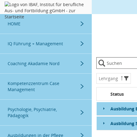
Datentabelle mit 2 Zeilen und 6 Spalten
Menügruppe
HOME
Menügruppe
Herzlich Willkommen
IQ Führung + Management
Menügruppe
Fortbildungen
Coaching Akadamie Nord
Menügruppe
Lehrgang
Weiterbildungen
Fortbildung
Kompetenzzentrum Case
Management
Status
Menügruppe
Ausbildung 
Fortbildungen
Psychologie, Psychiatrie,
Pädagogik
Ausbildung 
Menügruppe
Weiterbildung
Fortbildung
Ausbildungen in der Pflege