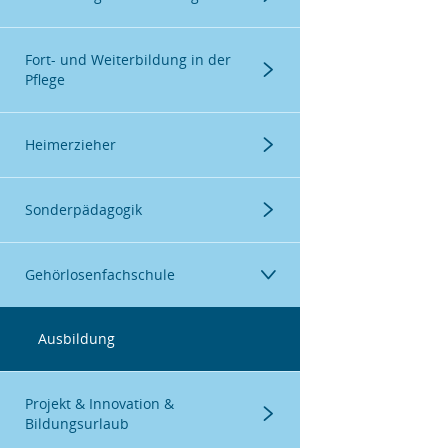
Menügruppe
Projekt TiK-Kita
Ausbildung
Fort- und Weiterbildung in der
Pflege
Menügruppe
Projekt TiK-Schule
Verbundpartner
Fortbildung
Heimerzieher
Weiterbildung
Menügruppe
Weiterbildungen
Weiterbildung
Sonderpädagogik
Menügruppe
Verbundpartner
Fortbildungen
Gehörlosenfachschule
Weiterbildung
Ausbildung
Menügruppe
Projekt & Innovation &
Bildungsurlaub