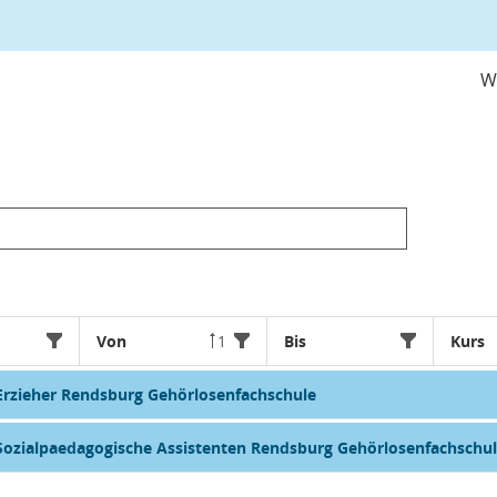
W
Von
1
Bis
Kurs
Erzieher Rendsburg Gehörlosenfachschule
Sozialpaedagogische Assistenten Rendsburg Gehörlosenfachschu